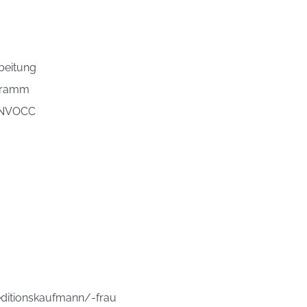
beitung
ogramm
/ NVOCC
ditionskaufmann/-frau