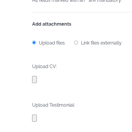
All fields marked with an * are mandatory.
Add attachments
Upload files
Link files externally
Upload CV:
Upload Testimonial: