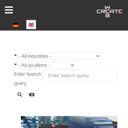
Select your language
Joomla 6 ready!
Enter Search
query
CW-HIRE DEMO
Now fully Joomla 6 compatible!