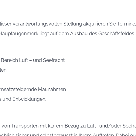
n dieser verantwortungsvollen Stellung akquirieren Sie Termi
 Hauptaugenmerk liegt auf dem Ausbau des Geschäftsfeldes 
Bereich Luft – und Seefracht
den
 umsatzsteigernde Maßnahmen
s und Entwicklungen.
ion von Transporten mit klarem Bezug zu Luft- und/oder Seefra
sprachlich sicher und selbstbewusst in Ihrem Auftreten. Dabei