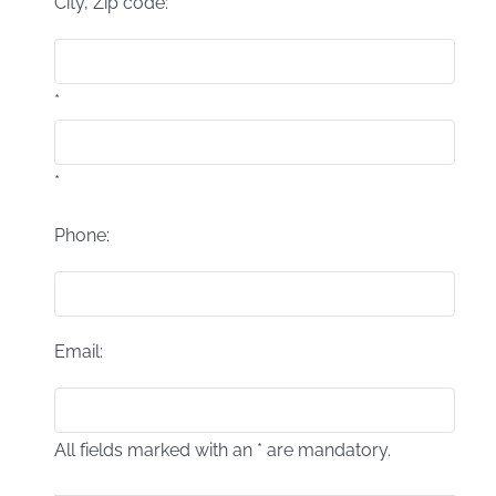
City, Zip code:
*
*
Phone:
Email:
All fields marked with an * are mandatory.