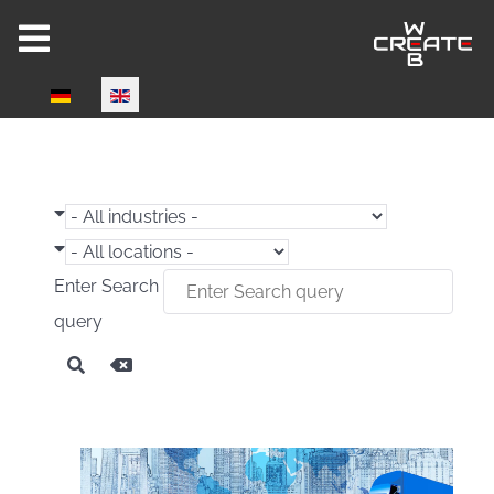
Select your language
Joomla 6 ready!
Enter Search
query
CW-HIRE DEMO
Now fully Joomla 6 compatible!