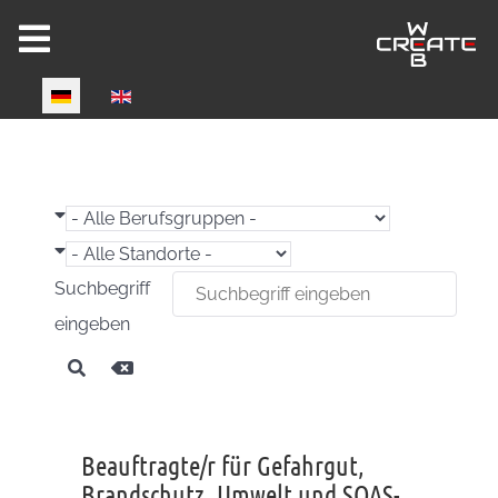
Select your language
Joomla 6 ready!
Suchbegriff
eingeben
CW-HIRE DEMO
Now fully Joomla 6 compatible!
Beauftragte/r für Gefahrgut,
Brandschutz, Umwelt und SQAS-