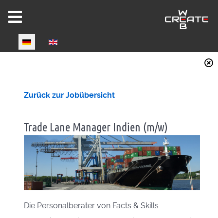
Select your language
Joomla 6 ready!
Zurück zur Jobübersicht
Trade Lane Manager Indien (m/w)
CW-HIRE DEMO
Now fully Joomla 6 compatible!
Die Personalberater von Facts & Skills